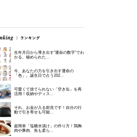
生年月日から導き出す“運命の数字”でわ
かる、秘められた...
今、あなたの力を引き出す運命の
「色」。誕生日で占う202...
可愛くて捨てられない「空き缶」を再
活用！収納やディス...
それ、お金が入る前兆です！自分の行
動で引き寄せも可能...
超簡単「塩糖水漬け」の作り方！鶏胸
肉や豚肉、魚も柔ら...