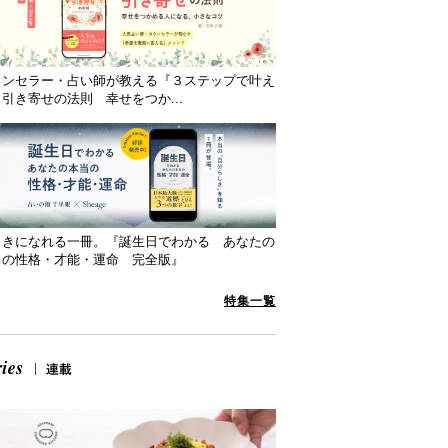
ウンセラー・占い師が教える『３ステップで叶え
引き寄せの法則 幸せをつか...
向きになれる一冊。『誕生日でわかる あなたの
当の性格・才能・運命 完全版』
特集一覧