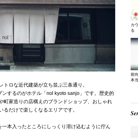
カ
る 
前
本
レトロな近代建築が立ち並ぶ三条通り。
るのがホテル「nol kyoto sanjo」です。歴史的
や町家造りの店構えのブランドショップ、おしゃれ
いるだけで楽しくなるエリアです。
な三条通りを一本入ったところにしっくり溶け込むように佇ん