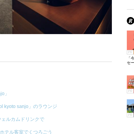
PR
「今
セ
PR
jo」
yoto sanjo」のラウンジ
PR
ウェルカムドリンクで
々としたホテル客室でくつろごう