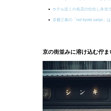
ホテル近くの名店の仕出し弁当
京都三条の「nol kyoto san
京の街並みに溶け込む佇ま