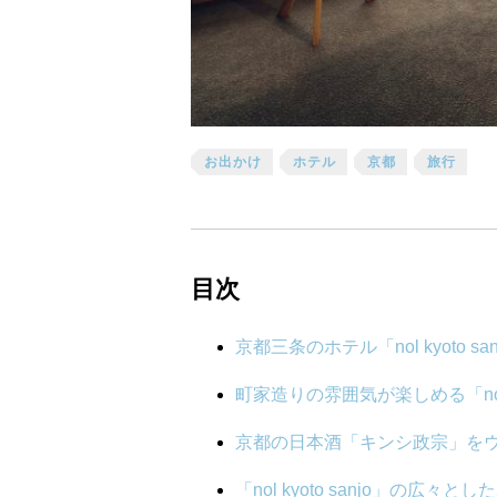
お出かけ
ホテル
京都
旅行
目次
京都三条のホテル「nol kyoto san
町家造りの雰囲気が楽しめる「nol k
京都の日本酒「キンシ政宗」を
「nol kyoto sanjo」の広