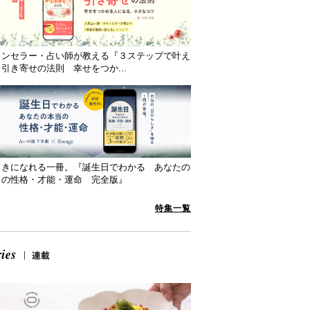
ウンセラー・占い師が教える『３ステップで叶え
引き寄せの法則 幸せをつか...
向きになれる一冊。『誕生日でわかる あなたの
当の性格・才能・運命 完全版』
特集一覧