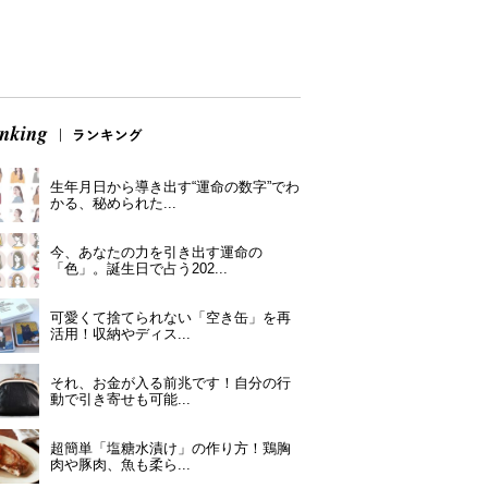
生年月日から導き出す“運命の数字”でわ
かる、秘められた...
今、あなたの力を引き出す運命の
「色」。誕生日で占う202...
可愛くて捨てられない「空き缶」を再
活用！収納やディス...
それ、お金が入る前兆です！自分の行
動で引き寄せも可能...
超簡単「塩糖水漬け」の作り方！鶏胸
肉や豚肉、魚も柔ら...