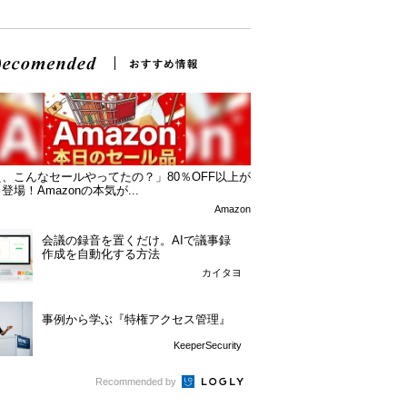
、こんなセールやってたの？」80％OFF以上が
登場！Amazonの本気が...
Amazon
会議の録音を置くだけ。AIで議事録
作成を自動化する方法
カイタヨ
事例から学ぶ『特権アクセス管理』
KeeperSecurity
Recommended by