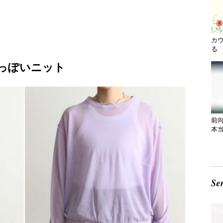
カ
る 
っぽいニット
前
本