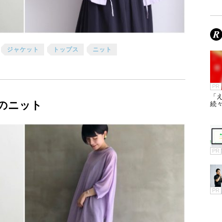
ジャケット
トップス
ニット
PR
「え
のニット
続々
PR
PR