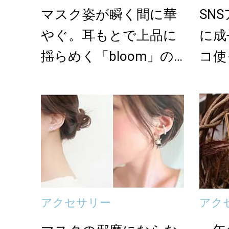
マスク姿が瞬く間に華
SN
やぐ。耳もとで上品に
に成
揺らめく「bloom」の
コ使
イヤーアクセ＜3...
アクセサリー
アク