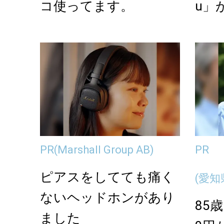
コ使ってます。
u」
な真鍮
PR
(Marshall Group AB)
PR
ピアスをしてても痛く
(愛
ないヘッドホンがあり
85
ました