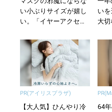
マスクの邪魔にならな
一年
い小ぶりサイズが嬉し
いを
い。「イヤーアクセサ
大切
リー」で表情に華や
アク
か...
PR
(アイリスプラザ)
PR
(M
【大人気】ひんやり冷
64