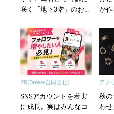
咲く「地下3階」のお花
が作
イヤーアクセ
然石..
PR
(Dreaw合同会社)
アク
SNSアカウントを着実
秋の
に成長。実はみんなコ
わせた