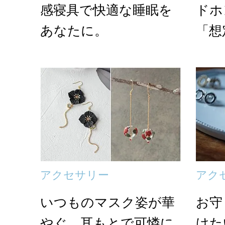
感寝具で快適な睡眠を
ドホ
あなたに。
「想
アクセサリー
アク
いつものマスク姿が華
お守
やぐ。耳もとで可憐に
けたい