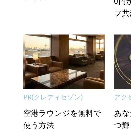
0円
フ共
PR
(クレディセゾン)
アク
空港ラウンジを無料で
あな
使う方法
つ輝