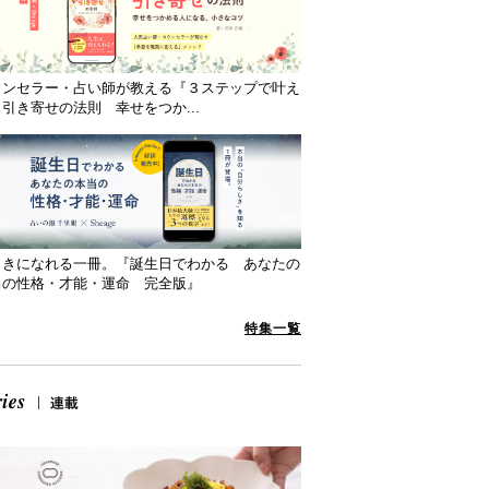
ウンセラー・占い師が教える『３ステップで叶え
引き寄せの法則 幸せをつか...
向きになれる一冊。『誕生日でわかる あなたの
当の性格・才能・運命 完全版』
特集一覧