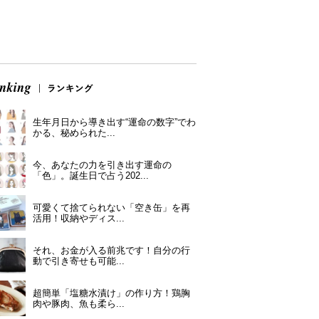
生年月日から導き出す“運命の数字”でわ
かる、秘められた...
今、あなたの力を引き出す運命の
「色」。誕生日で占う202...
可愛くて捨てられない「空き缶」を再
活用！収納やディス...
それ、お金が入る前兆です！自分の行
動で引き寄せも可能...
超簡単「塩糖水漬け」の作り方！鶏胸
肉や豚肉、魚も柔ら...