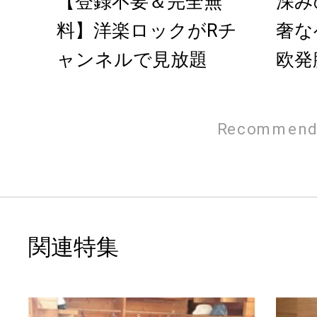
【登録不要＆完全無
深み
料】洋楽ロックがRチ
奢な
ャンネルで見放題
欧発
「OB
Recommend
関連特集