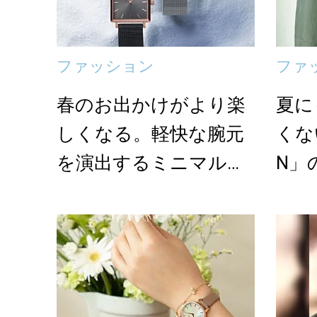
ファッション
ファ
春のお出かけがより楽
夏に
しくなる。軽快な腕元
くな
を演出するミニマルデ
N」
ザインの腕時計＜4選...
よう