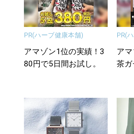
PR
(ハーブ健康本舗)
PR
(
アマゾン1位の実績！3
アマ
80円で5日間お試し。
茶ガ