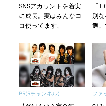
SNSアカウントを着実
「T
に成長。実はみんなコ
別な
コ使ってます。
選。
の想
PR
(Rチャンネル)
ファ