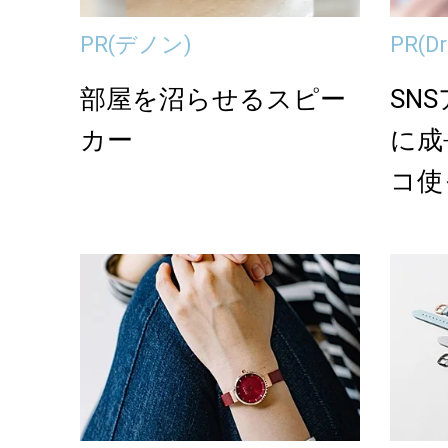
PR
(デノン)
PR
(
部屋を沼らせるスピー
SN
カー
に成
コ使