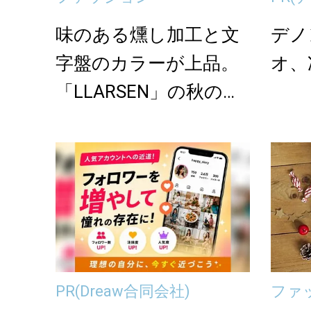
味のある燻し加工と文
デノ
字盤のカラーが上品。
オ、
「LLARSEN」の秋の新
作腕時計
PR
(Dreaw合同会社)
ファ