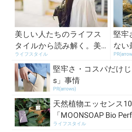
美しい人たちのライフス
堅牢
タイルから読み解く。美
ない最
ライフスタイル
PR(arrow
女を作るための20の習慣
とは
堅牢さ・コスパだけじゃ
s」事情
PR(arrows)
天然植物エッセンス1
「MOONSOAP Bio Perfu
ライフスタイル