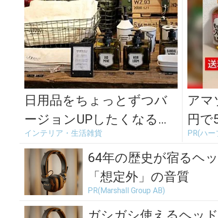
日用品をちょっとずつバ
アマ
ージョンUPしたくなるジ
円で
インテリア・生活雑貨
PR(ハ
ェネラルストア「BLACK
BRI...
64年の歴史が宿るヘ
「想定外」の音質
PR(Marshall Group AB)
ガシガシ使えるヘッ