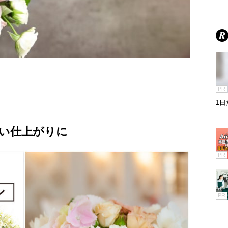
PR
1
い仕上がりに
PR
PR