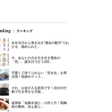
生年月日から導き出す“運命の数字”でわ
かる、秘められた...
今、あなたの力を引き出す運命の
「色」。誕生日で占う202...
可愛くて捨てられない「空き缶」を再
活用！収納やディス...
それ、お金が入る前兆です！自分の行
動で引き寄せも可能...
超簡単「塩糖水漬け」の作り方！鶏胸
肉や豚肉、魚も柔ら...