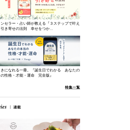
ウンセラー・占い師が教える『３ステップで叶え
引き寄せの法則 幸せをつか...
向きになれる一冊。『誕生日でわかる あなたの
当の性格・才能・運命 完全版』
特集一覧