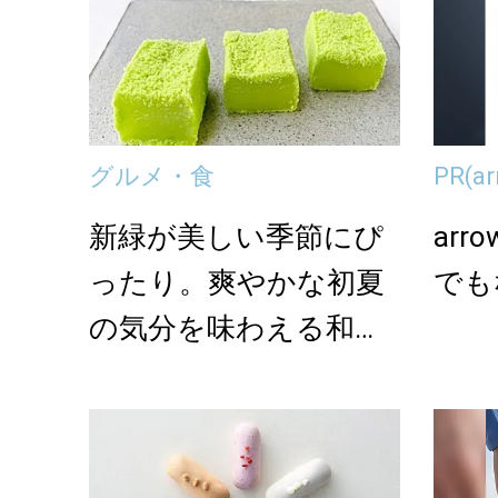
グルメ・食
PR
(a
新緑が美しい季節にぴ
ar
ったり。爽やかな初夏
でも
の気分を味わえる和菓
子【和菓子通のお取
り...