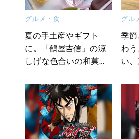
グルメ・食
グル
夏の手土産やギフト
季節
に。「鶴屋吉信」の涼
わう
しげな色合いの和菓子
い、
特集
＞