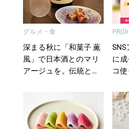
グルメ・食
PR
(
深まる秋に「和菓子 薫
SN
風」で日本酒とのマリ
に成
アージュを。伝統と新
コ使
しさの共存が新鮮