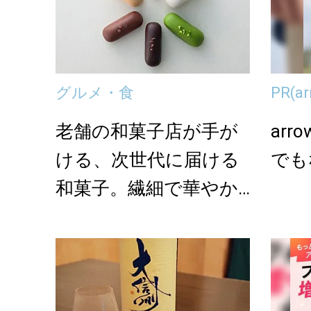
グルメ・食
PR
(a
老舗の和菓子店が手が
ar
ける、次世代に届ける
でも
和菓子。繊細で華やか
な「和菓子 結」のお...