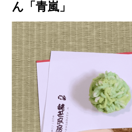
ん「青嵐」