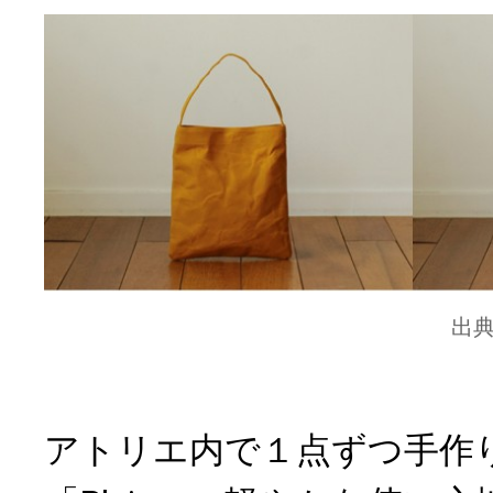
出
アトリエ内で１点ずつ手作