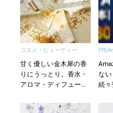
コスメ・ビューティー
PR
(A
甘く優しい金木犀の香
Am
りにうっとり。香水・
ない
アロマ・ディフューザ
続々
ー…最新フレグランス...