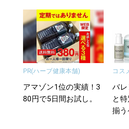
onの本気が...
PR
(ハーブ健康本舗)
コス
アマゾン1位の実績！3
バレ
80円で5日間お試し。
と特
揃う
YGEN