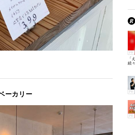
PR
「え
続々
PR
ベーカリー
PR