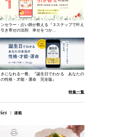
ウンセラー・占い師が教える『３ステップで叶え
引き寄せの法則 幸せをつか...
向きになれる一冊。『誕生日でわかる あなたの
当の性格・才能・運命 完全版』
特集一覧