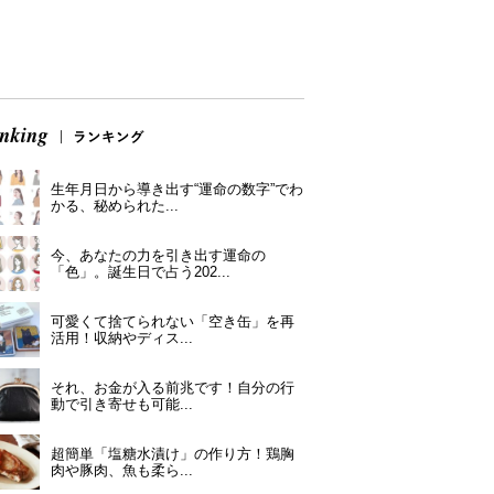
生年月日から導き出す“運命の数字”でわ
かる、秘められた...
今、あなたの力を引き出す運命の
「色」。誕生日で占う202...
可愛くて捨てられない「空き缶」を再
活用！収納やディス...
それ、お金が入る前兆です！自分の行
動で引き寄せも可能...
超簡単「塩糖水漬け」の作り方！鶏胸
肉や豚肉、魚も柔ら...