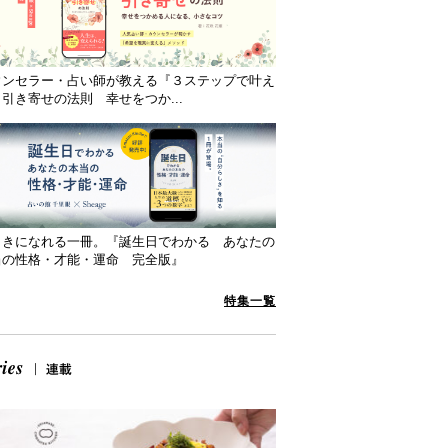
ウンセラー・占い師が教える『３ステップで叶え
引き寄せの法則 幸せをつか...
向きになれる一冊。『誕生日でわかる あなたの
当の性格・才能・運命 完全版』
特集一覧