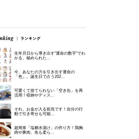
生年月日から導き出す“運命の数字”でわ
かる、秘められた...
今、あなたの力を引き出す運命の
「色」。誕生日で占う202...
可愛くて捨てられない「空き缶」を再
活用！収納やディス...
それ、お金が入る前兆です！自分の行
動で引き寄せも可能...
超簡単「塩糖水漬け」の作り方！鶏胸
肉や豚肉、魚も柔ら...