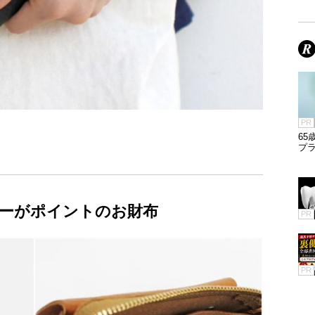
PR
65
プラ
ーがポイントのお財布
PR
PR