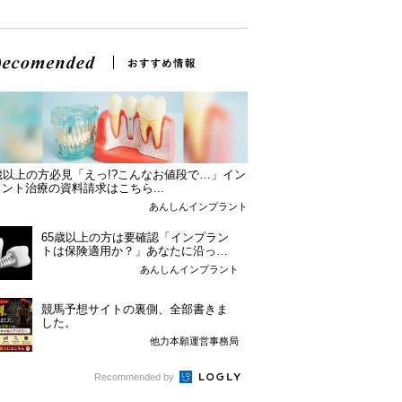
歳以上の方必見「えっ!?こんなお値段で…」イン
ント治療の資料請求はこちら...
あんしんインプラント
65歳以上の方は要確認「インプラン
トは保険適用か？」あなたに沿った
治療法や費用を...
あんしんインプラント
競馬予想サイトの裏側、全部書きま
した。
他力本願運営事務局
Recommended by