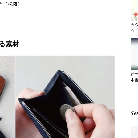
0円（税抜）
カ
る 
る素材
前
本