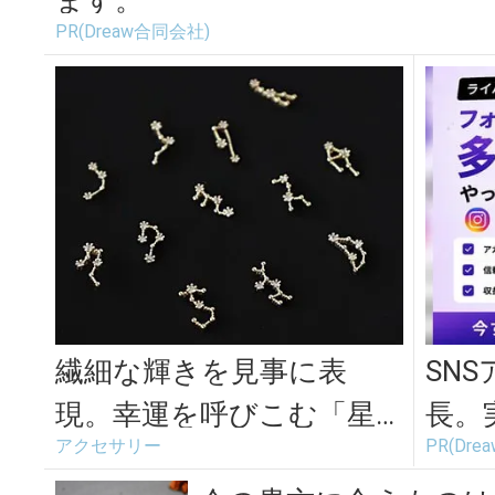
ます。
PR(Dreaw合同会社)
繊細な輝きを見事に表
SN
現。幸運を呼びこむ「星
長。
アクセサリー
PR(Dr
座モチーフアクセサリ
てま