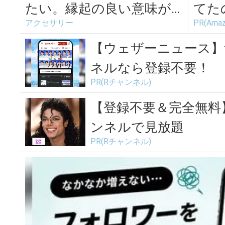
たい。縁起の良い意味が
てた
アクセサリー
PR(Amaz
込められた「KIPPU」の美
続々
しいアク...
が...
【ウェザーニュース】
ネルなら登録不要！
PR(Rチャンネル)
【登録不要＆完全無料
ンネルで見放題
PR(Rチャンネル)