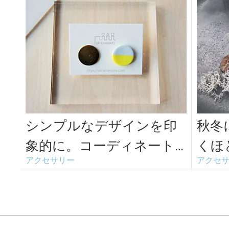
シンプルなデザインを印
秋冬
象的に。コーディネート
くほ
アクセサリー
アクセ
を楽しむアクセサリー「pi
ズア
ii」