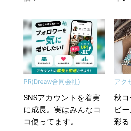
PR
(Dreaw合同会社)
アク
SNSアカウントを着実
秋コ
に成長。実はみんなコ
ビー
コ使ってます。
彩る「