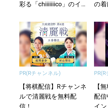
彩る「chiiiiiiico」のイ
の着
ヤーア...
「MS
PR
(Rチャンネル)
PR
(
【将棋配信】Rチャンネ
【無
ルで清麗戦を無料配
配信
信！
イン