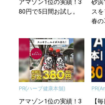
アマゾン1位の実績！3
砂浜
80円で5日間お試し。
スを
春の
イヤ
PR
(ハーブ健康本舗)
PR
(A
アマゾン1位の実績！3
【毎