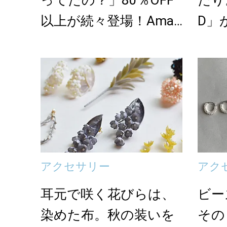
ってたの？」80％OFF
たり。
以上が続々登場！Amaz
D」
onの本気が...
と天
アクセサリー
アク
耳元で咲く花びらは、
ビー
染めた布。秋の装いを
その