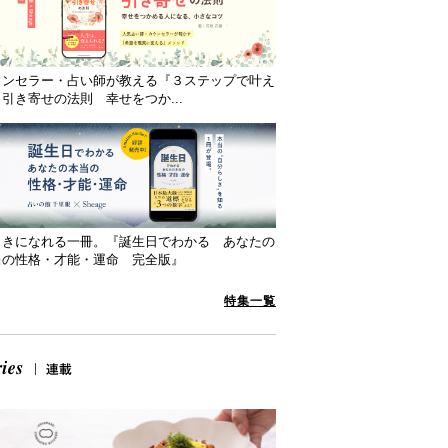
ウンセラー・占い師が教える『３ステップで叶え
引き寄せの法則 幸せをつか...
向きになれる一冊。『誕生日でわかる あなたの
当の性格・才能・運命 完全版』
特集一覧