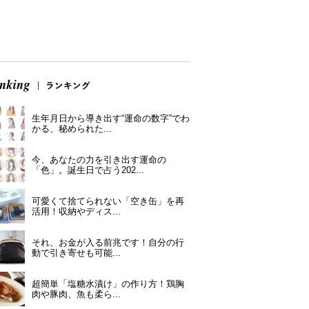
生年月日から導き出す“運命の数字”でわ
かる、秘められた...
今、あなたの力を引き出す運命の
「色」。誕生日で占う202...
可愛くて捨てられない「空き缶」を再
活用！収納やディス...
それ、お金が入る前兆です！自分の行
動で引き寄せも可能...
超簡単「塩糖水漬け」の作り方！鶏胸
肉や豚肉、魚も柔ら...