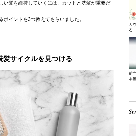
しい髪を維持していくには、カットと洗髪が重要だ
るポイントを3つ教えてもらいました。
カ
る 
な洗髪サイクルを見つける
前
本