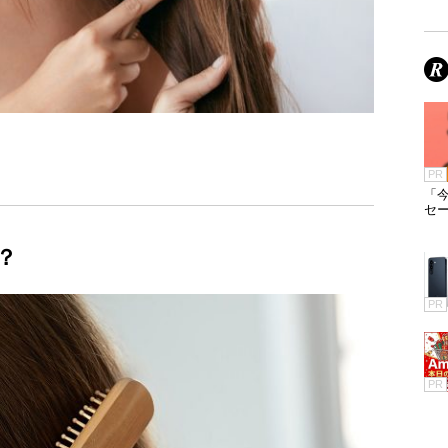
PR
「今
セ
？
PR
PR