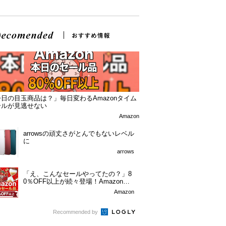
日の目玉商品は？」毎日変わるAmazonタイム
ールが見逃せない
Amazon
arrowsの頑丈さがとんでもないレベル
に
arrows
「え、こんなセールやってたの？」8
0％OFF以上が続々登場！Amazonの
本気が...
Amazon
Recommended by