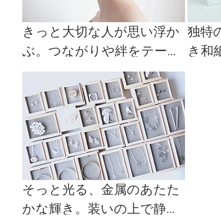
きっと大切な人が思い浮か
独特
ぶ。つながりや絆をテーマ
き和紙
にした「sq glass」のガラ...
T W
そっと光る、金属のあたた
かな輝き。装いの上で静か