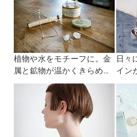
植物や水をモチーフに。金
日々
属と鉱物が温かくきらめく
イン
「Nakamura Nazuki...
ブランド