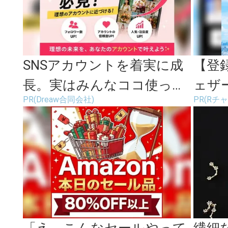
SNSアカウントを着実に成
【登
長。実はみんなココ使って
ェザ
PR(Dreaw合同会社)
PR(Rチ
ます。
ネル
「え、こんなセールやって
繊細