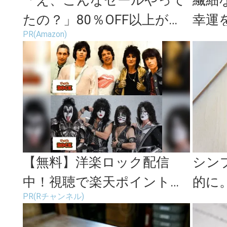
たの？」80％OFF以上が
幸運
PR(Amazon)
続々登場！Amazonの本気
ーフ
が...
【無料】洋楽ロック配信
シン
中！視聴で楽天ポイント貯
的に
PR(Rチャンネル)
まる
しむア