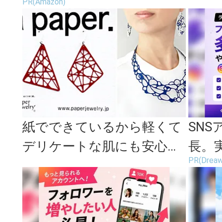
PR(Amazon)
紙でできているから軽くて
SN
デリケートな肌にも安心。
長。
PR(Dre
新年の装いに華やかさを添
ます
える「P...