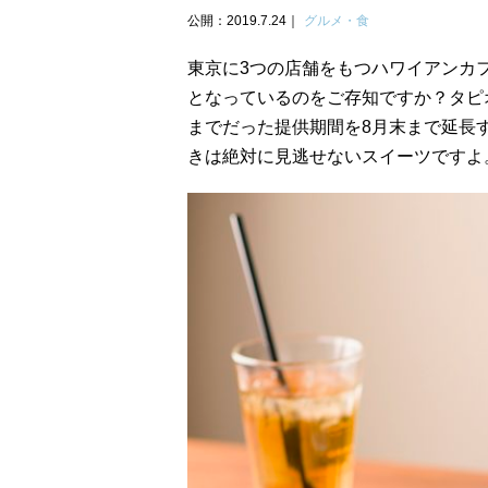
公開：2019.7.24
グルメ・食
東京に3つの店舗をもつハワイアンカフェ「h
となっているのをご存知ですか？タピ
までだった提供期間を8月末まで延長
きは絶対に見逃せないスイーツですよ