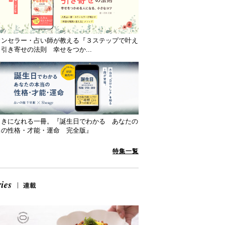
ウンセラー・占い師が教える『３ステップで叶え
引き寄せの法則 幸せをつか...
向きになれる一冊。『誕生日でわかる あなたの
当の性格・才能・運命 完全版』
特集一覧