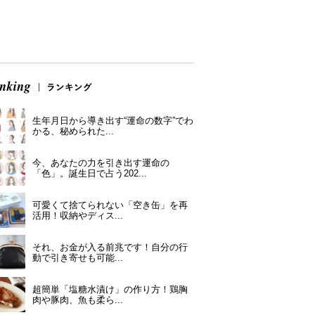
生年月日から導き出す“運命の数字”でわ
かる、秘められた...
今、あなたの力を引き出す運命の
「色」。誕生日で占う202...
可愛くて捨てられない「空き缶」を再
活用！収納やディス...
それ、お金が入る前兆です！自分の行
動で引き寄せも可能...
超簡単「塩糖水漬け」の作り方！鶏胸
肉や豚肉、魚も柔ら...