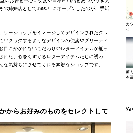
居堂のお香を中心に便箋や日本画用品をあつかう和文
の姉妹店として1995年にオープンしたのが、手紙
。
カ
る 
ナリーショップをイメージしてデザインされたクラ
でワクワクするようなデザインの便箋やグリーティ
お目にかかれないこだわりのレターアイテムが揃っ
された、心をくすぐるレターアイテムたちに誘わ
んな気持ちにさせてくれる素敵なショップです。
前
本
かからお好みのものをセレクトして