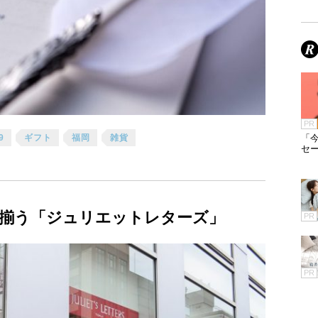
PR
9
ギフト
福岡
雑貨
「今
セ
揃う「ジュリエットレターズ」
PR
PR