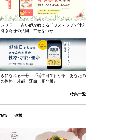
ウンセラー・占い師が教える『３ステップで叶え
引き寄せの法則 幸せをつか...
向きになれる一冊。『誕生日でわかる あなたの
当の性格・才能・運命 完全版』
特集一覧