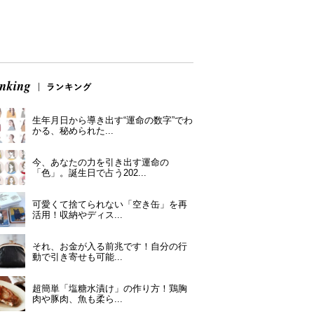
生年月日から導き出す“運命の数字”でわ
かる、秘められた...
今、あなたの力を引き出す運命の
「色」。誕生日で占う202...
可愛くて捨てられない「空き缶」を再
活用！収納やディス...
それ、お金が入る前兆です！自分の行
動で引き寄せも可能...
超簡単「塩糖水漬け」の作り方！鶏胸
肉や豚肉、魚も柔ら...