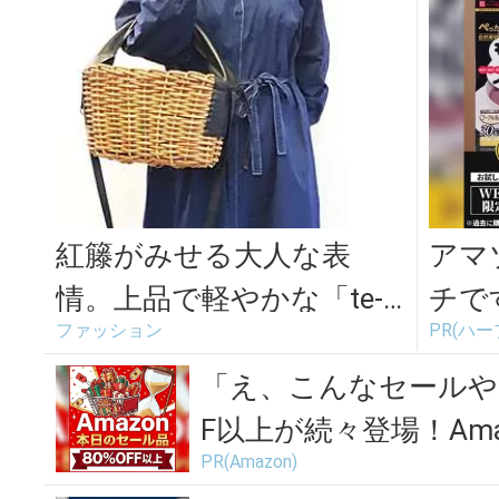
紅籐がみせる大人な表
アマ
情。上品で軽やかな「te-t
チで
ファッション
PR(ハ
ote」のショルダーかごバ
ッグ
「え、こんなセールや
F以上が続々登場！Amaz
PR(Amazon)