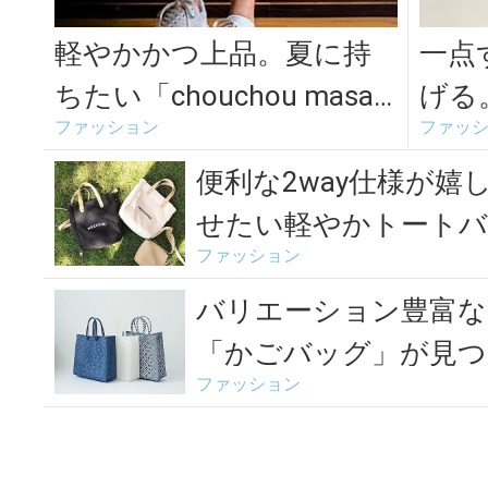
軽やかかつ上品。夏に持
一点
ちたい「chouchou masak
げる
ファッション
ファッ
o」の革×クリア素材の...
こだ
選＞
便利な2way仕様が嬉
せたい軽やかトートバ
ファッション
バリエーション豊富な
「かごバッグ」が見つ
ファッション
＞