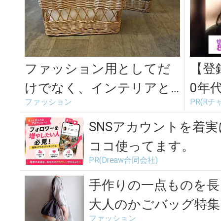
ファッション用としてだ
【登
けでなく、インテリアと
0年
ファッション
PR(Rチ
しても使える。「menui」
で見
のかごバ...
SNSアカウントを着
ココ使ってます。
PR(Dreaw合同会社)
手作りの一点ものを長
大人のかごバッグ特集＜
ファッション