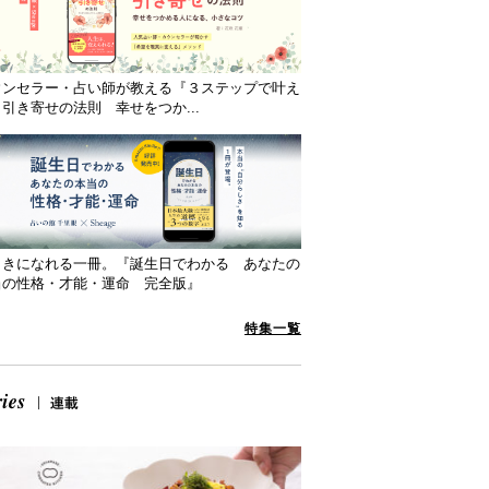
ウンセラー・占い師が教える『３ステップで叶え
引き寄せの法則 幸せをつか...
向きになれる一冊。『誕生日でわかる あなたの
当の性格・才能・運命 完全版』
特集一覧