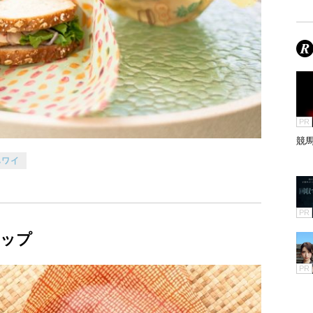
PR
競
ハワイ
PR
ップ
PR