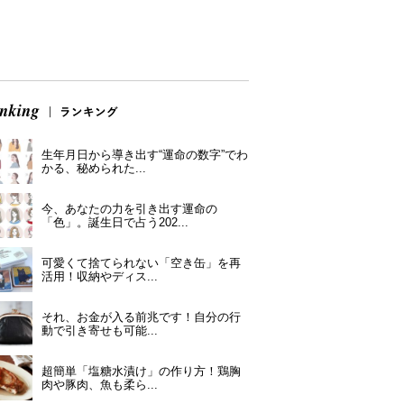
生年月日から導き出す“運命の数字”でわ
かる、秘められた...
今、あなたの力を引き出す運命の
「色」。誕生日で占う202...
可愛くて捨てられない「空き缶」を再
活用！収納やディス...
それ、お金が入る前兆です！自分の行
動で引き寄せも可能...
超簡単「塩糖水漬け」の作り方！鶏胸
肉や豚肉、魚も柔ら...