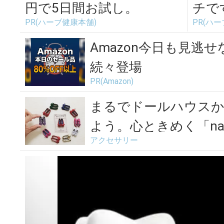
円で5日間お試し。
チで
PR(ハーブ健康本舗)
PR(ハ
Amazon今日も見逃せ
続々登場
PR(Amazon)
まるでドールハウス
よう。心ときめく「na
アクセサリー
靴...