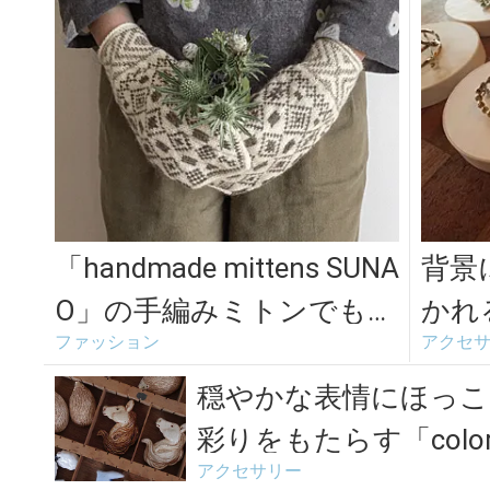
「handmade mittens SUNA
背景
O」の手編みミトンでもっ
かれ
ファッション
アクセ
と楽しむ秋冬...
んが
ルブ
穏やかな表情にほっこ
彩りをもたらす「color+l
アクセサリー