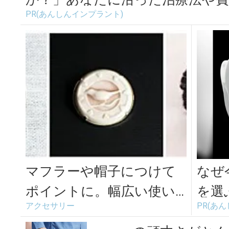
PR(あんしんインプラント)
マフラーや帽子につけて
なぜ
ポイントに。幅広い使い
を選
アクセサリー
PR(あ
方ができる大人かわいい
以上