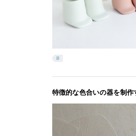
器
特徴的な色合いの器を制作する「m