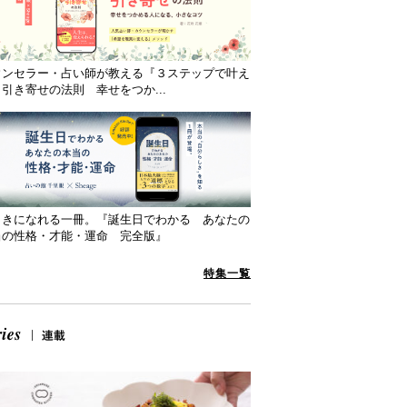
ウンセラー・占い師が教える『３ステップで叶え
引き寄せの法則 幸せをつか...
向きになれる一冊。『誕生日でわかる あなたの
当の性格・才能・運命 完全版』
特集一覧