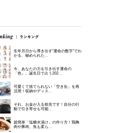
生年月日から導き出す“運命の数字”でわ
かる、秘められた...
今、あなたの力を引き出す運命の
「色」。誕生日で占う202...
可愛くて捨てられない「空き缶」を再
活用！収納やディス...
それ、お金が入る前兆です！自分の行
動で引き寄せも可能...
超簡単「塩糖水漬け」の作り方！鶏胸
肉や豚肉、魚も柔ら...