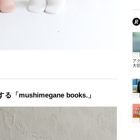
PR
ア
大
ushimegane books.」
PR
PR