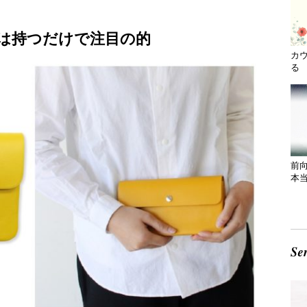
は持つだけで注目の的
カ
る 
前
本