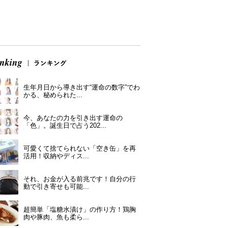
生年月日から導き出す“運命の数字”でわ
かる、秘められた...
今、あなたの力を引き出す運命の
「色」。誕生日で占う202...
可愛くて捨てられない「空き缶」を再
活用！収納やディス...
それ、お金が入る前兆です！自分の行
動で引き寄せも可能...
超簡単「塩糖水漬け」の作り方！鶏胸
肉や豚肉、魚も柔ら...