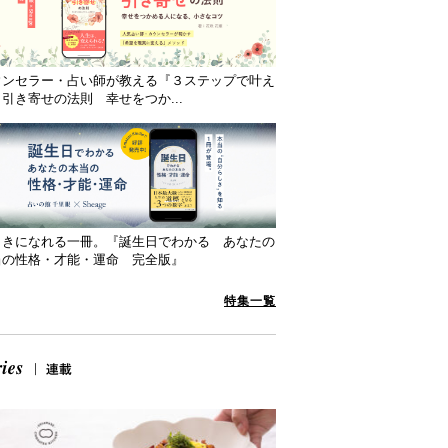
ウンセラー・占い師が教える『３ステップで叶え
引き寄せの法則 幸せをつか...
向きになれる一冊。『誕生日でわかる あなたの
当の性格・才能・運命 完全版』
特集一覧