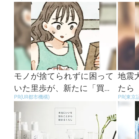
モノが捨てられずに困って
地震
いた里歩が、新たに「買っ
たら
PR(UR都市機構)
PR(東京
たもの」は？
おく