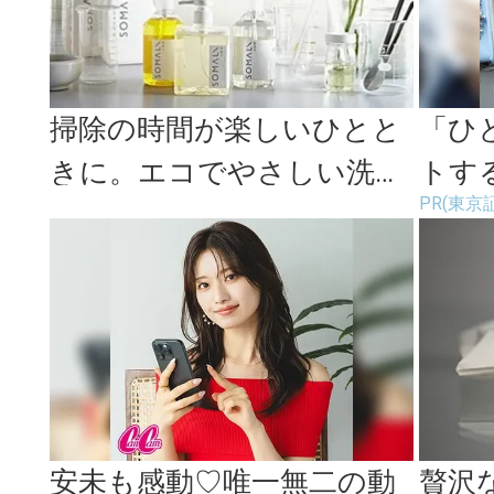
掃除の時間が楽しいひとと
「ひ
きに。エコでやさしい洗剤
トす
PR(東京
「SOMALI」
安未も感動♡唯一無二の動
贅沢