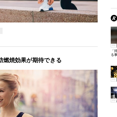
PR
「
る
肪燃焼効果が期待できる
PR
PR