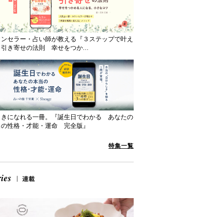
ウンセラー・占い師が教える『３ステップで叶え
引き寄せの法則 幸せをつか...
向きになれる一冊。『誕生日でわかる あなたの
当の性格・才能・運命 完全版』
特集一覧