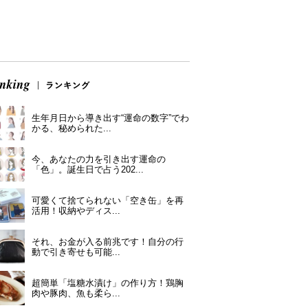
生年月日から導き出す“運命の数字”でわ
かる、秘められた...
今、あなたの力を引き出す運命の
「色」。誕生日で占う202...
可愛くて捨てられない「空き缶」を再
活用！収納やディス...
それ、お金が入る前兆です！自分の行
動で引き寄せも可能...
超簡単「塩糖水漬け」の作り方！鶏胸
肉や豚肉、魚も柔ら...