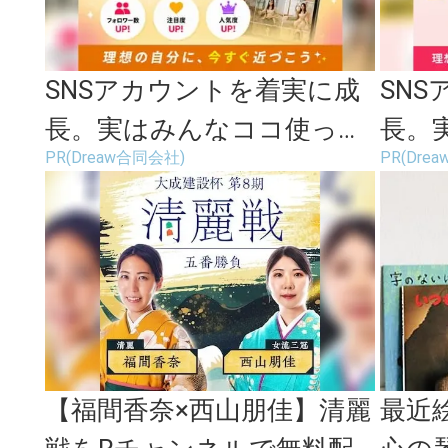
SNSアカウントを着実に成
SN
長。実はみんなココ使って
長。
PR(Dreaw合同会社)
PR(Dre
ます。
ます
【福間香奈×西山朋佳】清麗
最近