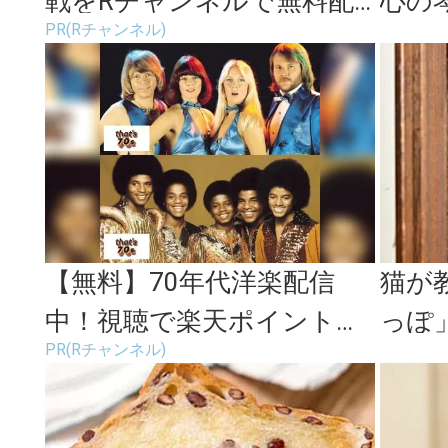
戦をRチャンネルで無料配
心の
PR(Rチャンネル)
信！
読み
【無料】70年代洋楽配信
猫が
中！視聴で楽天ポイント貯
っぽ
PR(Rチャンネル)
まる
松田奈