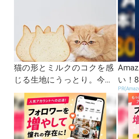
猫の形とミルクのコクを感
Ama
じる生地にうっとり。今注
い！8
PR(Amaz
目の高級食パン店「ねこね
場
こ食パン...