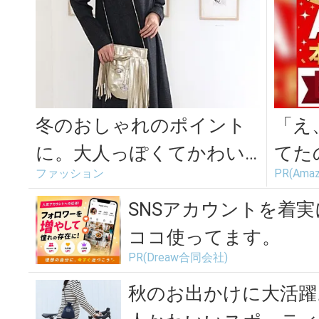
冬のおしゃれのポイント
「え
に。大人っぽくてかわい
てた
ファッション
PR(Amaz
いショルダーバッグ特集
続々
が...
SNSアカウントを着
ココ使ってます。
PR(Dreaw合同会社)
秋のお出かけに大活躍