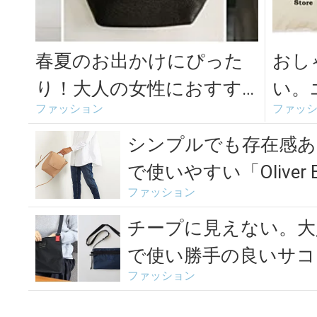
春夏のお出かけにぴった
おし
り！大人の女性におすす
い。
ファッション
ファッ
めな、一味ちがうショル
使え
ダーバッグ特集
シンプルでも存在感あ
で使いやすい「Oliver B
ファッション
チープに見えない。大
で使い勝手の良いサコ
ファッション