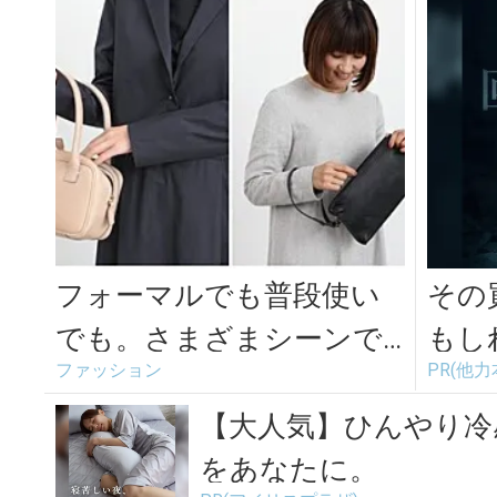
フォーマルでも普段使い
その
でも。さまざまシーンで
もし
ファッション
PR(他
使える小ぶりなハンドバ
ッグ
【大人気】ひんやり冷
をあなたに。