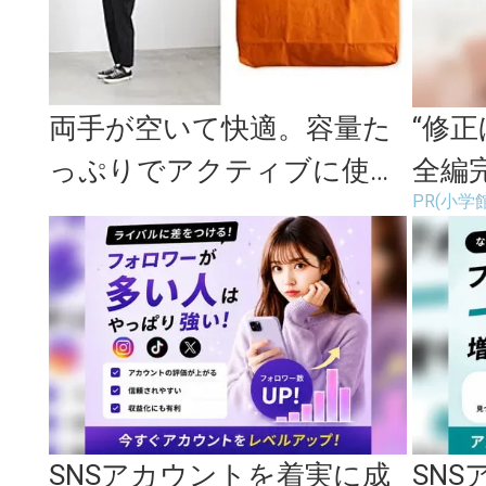
両手が空いて快適。容量た
“修
っぷりでアクティブに使え
全編
PR(小学館Gr
るショルダーバッグ特集
写真
SNSアカウントを着実に成
SN