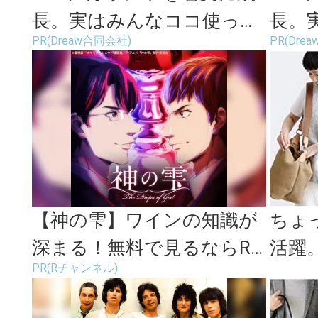
長。実はみんなココ使って
長。
PR(Dreaw合同会社)
PR(Dre
ます。
ます
【神の雫】ワインの知識が
ちょ
深まる！無料で見るならR
活躍
PR(Rチャンネル)
チャンネル
「BA
ー...