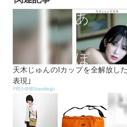
天木じゅんのIカップを全解放し
表現｣
PR(小学館Gravidia.jp)