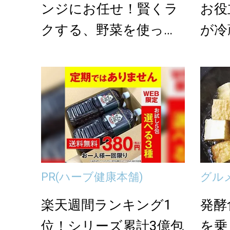
ンジにお任せ！賢くラ
お役
クする、野菜を使った
が冷
副菜＜3選＞
り置
PR
(ハーブ健康本舗)
グル
楽天週間ランキング1
発酵
位！シリーズ累計3億包
を乗