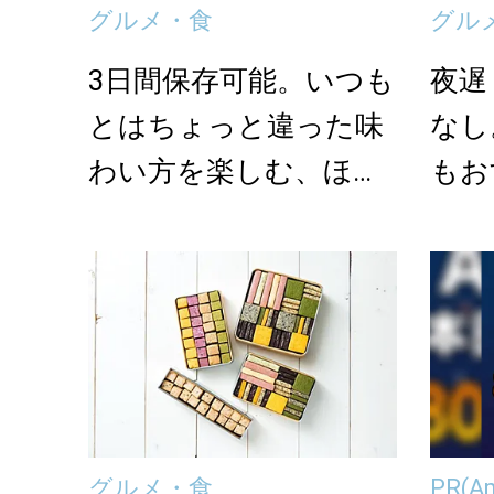
グルメ・食
グル
3日間保存可能。いつも
夜遅
とはちょっと違った味
なし
わい方を楽しむ、ほう
もお
れん草の常備菜レシ...
レシ
グルメ・食
PR
(A