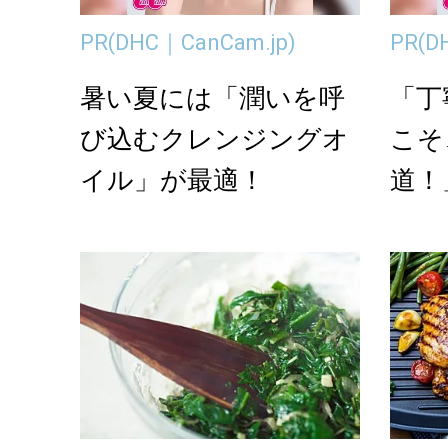
PR
(DHC｜CanCam.jp)
PR
(D
暑い夏には「潤いを呼
「丁
び込むクレンジングオ
こそ
イル」が最適！
道！