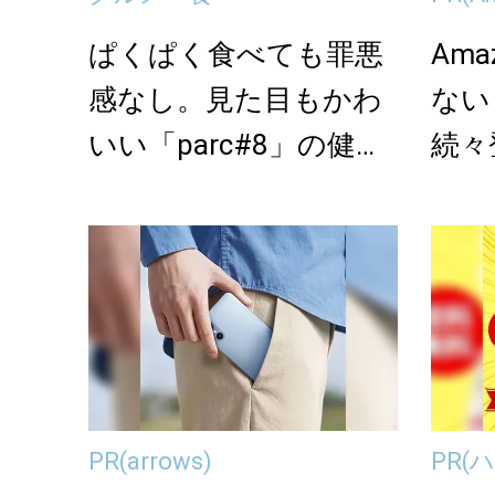
ぱくぱく食べても罪悪
Am
感なし。見た目もかわ
ない
いい「parc#8」の健康
続々
的で低カロリー...
PR
(arrows)
PR
(