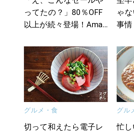
「え、こんなセールや
堅牢
ってたの？」80％OFF
ゃな
以上が続々登場！Amaz
事情
onの本気が...
グルメ・食
グル
切って和えたら電子レ
忙し