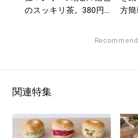
のスッキリ茶。380円
方簡
でお試し
ヒー
Recommend
関連特集