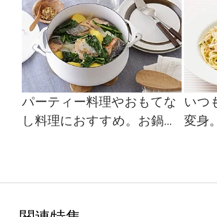
のレシピ
みませ
パーティー料理やおもてな
いつ
し料理におすすめ。お鍋一
変身
つでできるレシピ＜3選＞
たっ