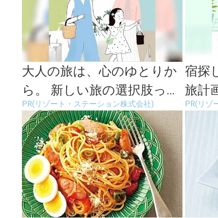
大人の旅は、心のゆとりか
宿探
ら。 新しい旅の選択肢っ
旅計
PR(リゾート・ステーション株式会社)
PR(リ
て？
魅力