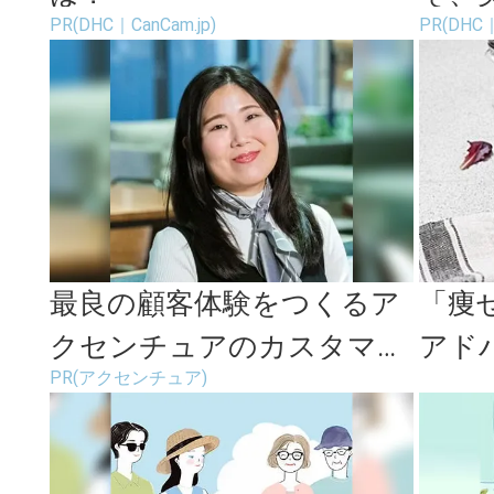
PR(DHC｜CanCam.jp)
PR(DHC｜
最良の顧客体験をつくるア
「痩
クセンチュアのカスタマー
アド
PR(アクセンチュア)
フロント領域
せ方