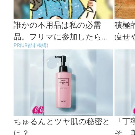
誰かの不用品は私の必需
積極
品。フリマに参加したらお
痩せ
PR(UR都市機構)
宝だらけだった
つ「
とは
ちゅるんとツヤ肌の秘密と
「丁
は？
そ、