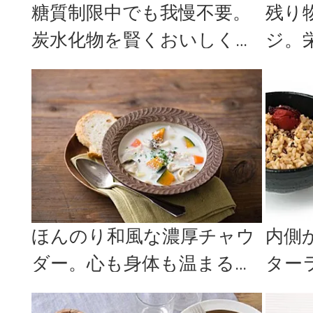
糖質制限中でも我慢不要。
残り
炭水化物を賢くおいしくか
ジ。
さ増しできる『わがまま糖
「ま
質オフB...
ダそう
ほんのり和風な濃厚チャウ
内側
ダー。心も身体も温まる
ター
「豆乳白味噌チャウダー」
手軽