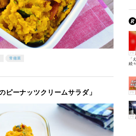
PR
き
常備菜
「え
続々
のピーナッツクリームサラダ」
PR
PR