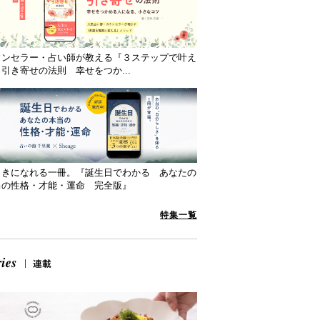
ウンセラー・占い師が教える『３ステップで叶え
引き寄せの法則 幸せをつか...
向きになれる一冊。『誕生日でわかる あなたの
当の性格・才能・運命 完全版』
特集一覧