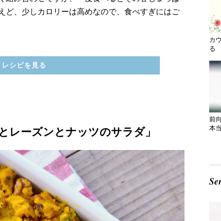
えど、少しカロリーは高めなので、食べすぎにはご
カ
る 
レシピを見る
前
本
とレーズンとナッツのサラダ」