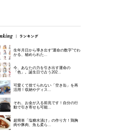
生年月日から導き出す“運命の数字”でわ
かる、秘められた...
今、あなたの力を引き出す運命の
「色」。誕生日で占う202...
可愛くて捨てられない「空き缶」を再
活用！収納やディス...
それ、お金が入る前兆です！自分の行
動で引き寄せも可能...
超簡単「塩糖水漬け」の作り方！鶏胸
肉や豚肉、魚も柔ら...