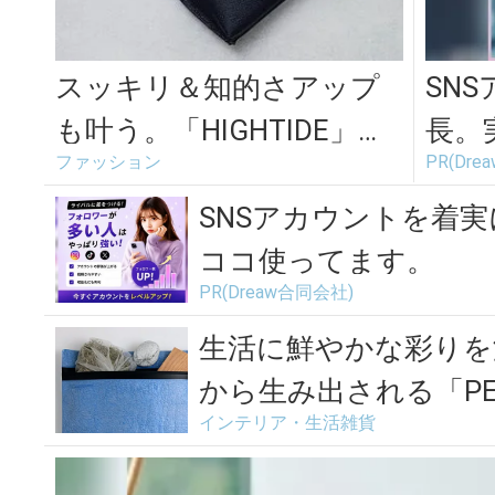
スッキリ＆知的さアップ
SN
も叶う。「HIGHTIDE」で
長。
ファッション
PR(Dr
揃う、バッグの中の整理
てま
アイテ...
SNSアカウントを着
ココ使ってます。
PR(Dreaw合同会社)
生活に鮮やかな彩りを
から生み出される「P
インテリア・生活雑貨
ポ...