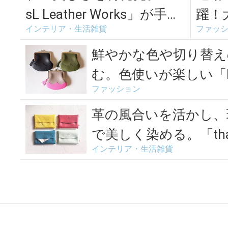
sL Leather Works」が手作
躍！大
インテリア・生活雑貨
ファッ
りする素敵な革小...
Mor
鮮やかな色や切り替え
む。色使いが楽しい「PET
ファッション
革の風合いを活かし、
で美しく染める。「th
インテリア・生活雑貨
ビ...