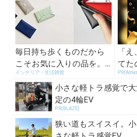
毎日持ち歩くものだから
「え
こそお気に入りの品を。
てた
インテリア・生活雑貨
PR(Amaz
大人の女性向け「カード
続々
ケース」＜3選...
が...
小さな軽トラ感覚で大活
定の4輪EV
PR(BLAZE)
狭い道もスイスイ。小
さな軽トラ感覚EV