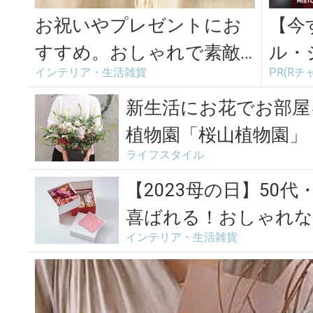
お祝いやプレゼントにお
【今
すすめ。おしゃれで素敵
ル・
インテリア・生活雑貨
PR(Rチ
な花束・ブーケ特集
実を
新生活にお花でお部屋を模
植物園「桜山植物園」
ライフスタイル
【2023母の日】50
喜ばれる！おしゃれなフ
インテリア・生活雑貨