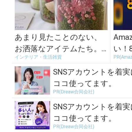
あまり見たことのない、
Am
お洒落なアイテムたち。
い！
インテリア・生活雑貨
PR(Amaz
ドライフラワーを使った
場
インテリア雑貨...
SNSアカウントを着
ココ使ってます。
PR(Dreaw合同会社)
SNSアカウントを着
ココ使ってます。
PR(Dreaw合同会社)