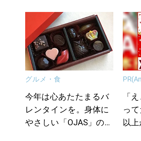
グルメ・食
PR
(A
今年は心あたたまるバ
「え
レンタインを。身体に
って
やさしい「OJAS」の手
以上
作りローチョコレ...
onの