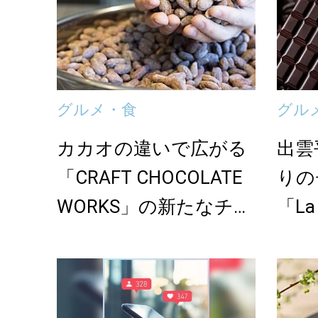
グルメ・食
グル
カカオの違いで広がる
出雲
「CRAFT CHOCOLATE
りの
WORKS」の新たなチョ
「La 
コ...
A...