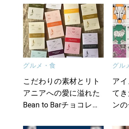
グルメ・食
グル
こだわりの素材とリト
アイ
アニアへの愛に溢れた
てき
Bean to Barチョコレー
ンの
ト「Ch...
mnom