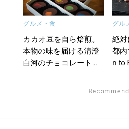
グルメ・食
グル
カカオ豆を自ら焙煎。
絶対
本物の味を届ける清澄
都内
白河のチョコレート専
n t
門店「Articho...
ト”
Recommend