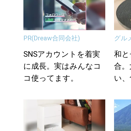
PR
(Dreaw合同会社)
グル
SNSアカウントを着実
和と
に成長。実はみんなコ
合。
コ使ってます。
い、
O cho