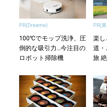
PR
(Dreame)
PR
(
100℃でモップ洗浄、圧
楽し
倒的な吸引力…今注目の
道・
ロボット掃除機
旅 
ィが