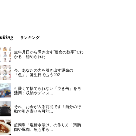
生年月日から導き出す“運命の数字”でわ
かる、秘められた...
今、あなたの力を引き出す運命の
「色」。誕生日で占う202...
可愛くて捨てられない「空き缶」を再
活用！収納やディス...
それ、お金が入る前兆です！自分の行
動で引き寄せも可能...
超簡単「塩糖水漬け」の作り方！鶏胸
肉や豚肉、魚も柔ら...