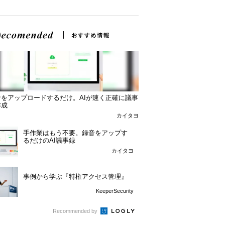
音をアップロードするだけ。AIが速く正確に議事
作成
カイタヨ
手作業はもう不要。録音をアップす
るだけのAI議事録
カイタヨ
事例から学ぶ『特権アクセス管理』
KeeperSecurity
Recommended by