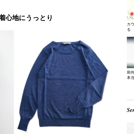
着心地にうっとり
カ
る 
前
本