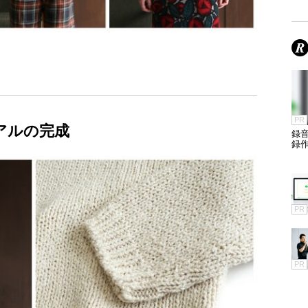
PR
アルの完成
録
録
PR
PR