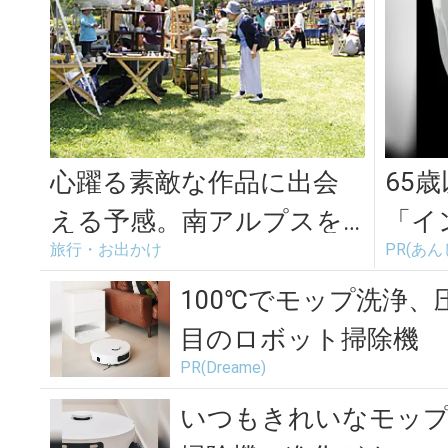
心躍る素敵な作品に出会
65
える予感。南アルプスを
「イ
旅行・お出かけ
PR(あ
望む公園で開催される
用か
「クラフトフェア...
治療法
100℃でモップ洗浄、
目のロボット掃除機
PR(Dreame)
いつもきれいなモップ