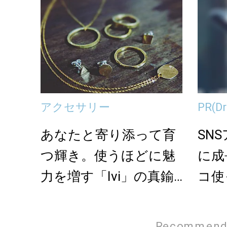
アクセサリー
PR
(
あなたと寄り添って育
SN
つ輝き。使うほどに魅
に成
力を増す「Ivi」の真鍮
コ使
アクセサリー
Recommend