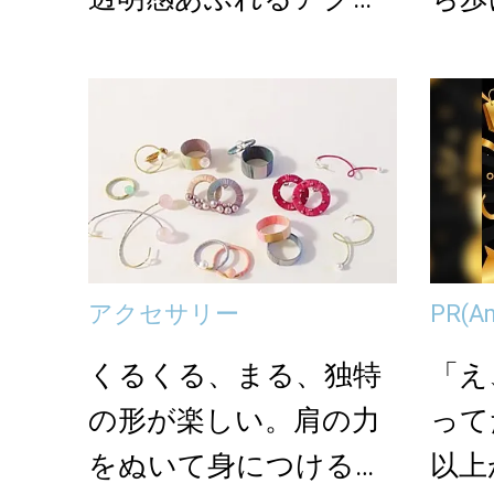
サリー
ガラ
アクセサリー
PR
(A
くるくる、まる、独特
「え
の形が楽しい。肩の力
って
をぬいて身につける
以上