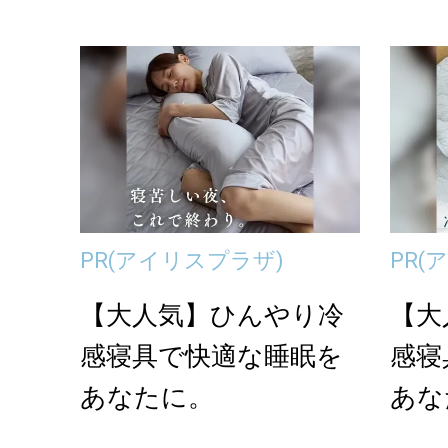
「KIKKOU」のアク...
onの
PR
(アイリスプラザ)
PR
(
【大人気】ひんやり冷
【大
感寝具で快適な睡眠を
感寝
あなたに。
あな