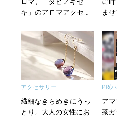
ロマ。「タビノキセ
に叶
キ」のアロマアクセサ
ませ
リー
マア
アクセサリー
PR
(
繊細なきらめきにうっ
アマ
とり。大人の女性にお
茶ガ