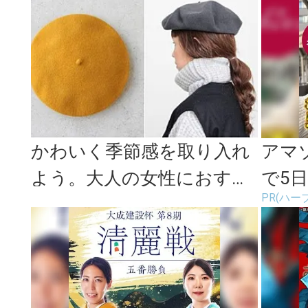
かわいく季節感を取り入れ
アマ
よう。大人の女性におすす
で5
PR(ハー
めのベレー帽特集