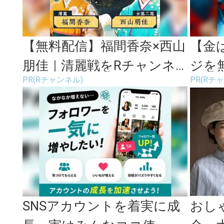
【無料配信】福間香奈×西山
【金
朋佳｜清麗戦をRチャンネ
ジを
PR(Rチャンネル)
PR(Rチ
ルで！
ンネル
SNSアカウントを着実に成
おし