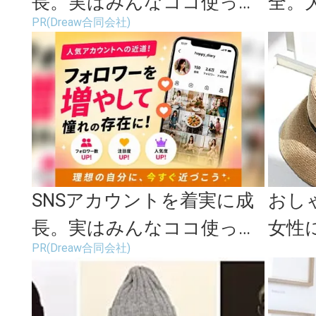
長。実はみんなココ使って
全。
PR(Dreaw合同会社)
ます。
映え
SNSアカウントを着実に成
おし
長。実はみんなココ使って
女性
PR(Dreaw合同会社)
ます。
むス