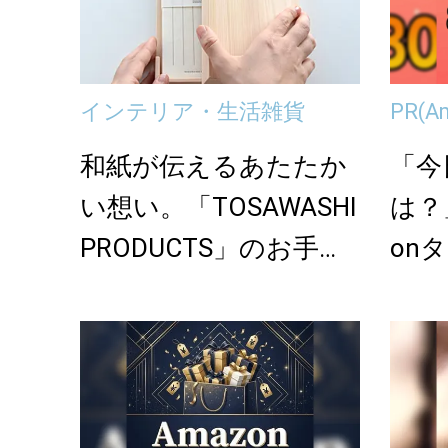
インテリア・生活雑貨
PR
(A
和紙が伝えるあたたか
「今
い想い。「TOSAWASHI
は？
PRODUCTS」のお手紙
on
セッ...
せな