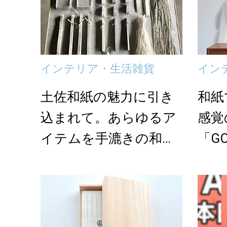
インテリア・生活雑貨
イン
土佐和紙の魅力に引き
和紙
込まれて。あらゆるア
感覚
イテムを手漉きの和紙
「G
で表現する「紙漉思
ロマ
考...