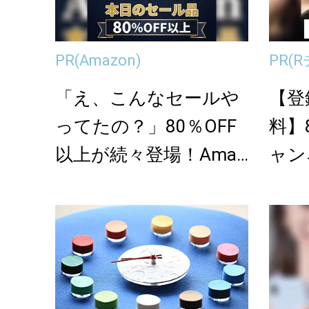
PR
(Amazon)
PR
(
「え、こんなセールや
【登
ってたの？」80％OFF
料】
以上が続々登場！Amaz
ャン
onの本気が...