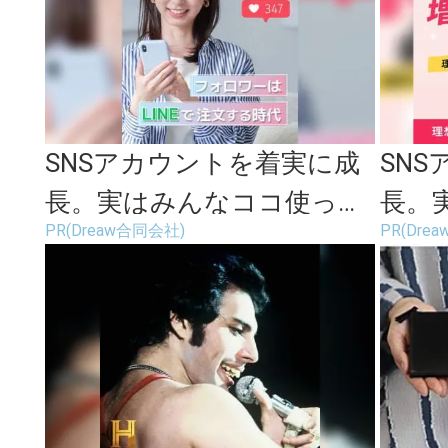
SNSアカウントを着実に成
SN
長。実はみんなココ使って
長。
PR(Dreaw合同会社)
PR(Dre
ます。
ます