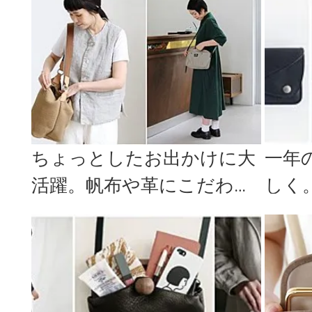
ちょっとしたお出かけに大
一年
活躍。帆布や革にこだわる
しく
「BAGnNOUN」のショルダ
「革
ー...