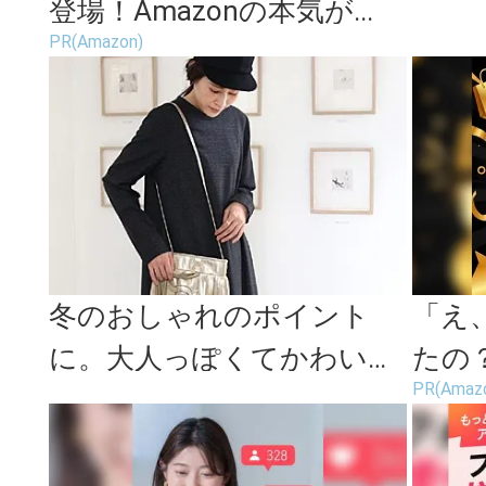
登場！Amazonの本気が...
PR(Amazon)
冬のおしゃれのポイント
「え
に。大人っぽくてかわいい
たの？
PR(Amaz
ショルダーバッグ特集
続々登
が...