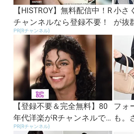
【HISTROY】無料配信中！R
小さ
チャンネルなら登録不要！
が抜
PR(Rチャンネル)
「小
【登録不要＆完全無料】80
フォ
年代洋楽がRチャンネルで
も。
PR(Rチャンネル)
見放題
る小