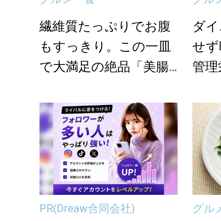
繊維質たっぷりでお腹
ダイ
もすっきり。この一皿
せず
で大満足の絶品「美腸
管理
丼」レシピ【幸せ腸
ルシ
活...
ピ...
PR
(Dreaw合同会社)
グル