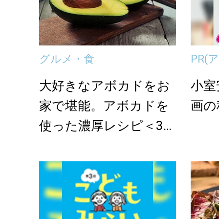
グルメ・食
PR
(ア
大好きなアボカドをお
小室
家で堪能。アボカドを
画の
使った濃厚レシピ＜3選
＞