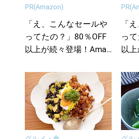
PR
(Amazon)
PR
(A
「え、こんなセールや
「え
ってたの？」80％OFF
って
以上が続々登場！Amaz
以上
onの本気が...
onの
グルメ・食
グル