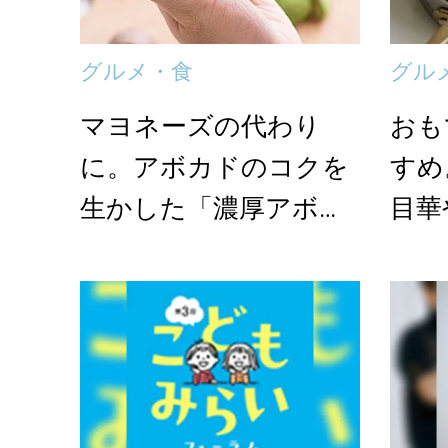
グルメ・食
グル
マヨネーズの代わり
おも
に。アボカドのコクを
すめ
生かした「濃厚アボカ
目華
ドマヨネーズ」のヘル
とハ
シ...
レ...