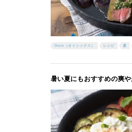
Oisix（オイシックス）
レシピ
夏
暑い夏にもおすすめの爽や