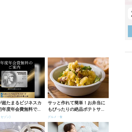
が超たまるビジネスカ
サッと作れて簡単！お弁当に
初年度年会費無料で還
もぴったりの絶品ポテトサラ
1.125%
ダのレシピまとめ
ィセゾン)
グルメ・食