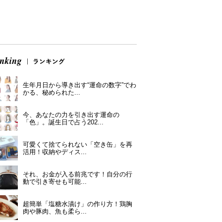
生年月日から導き出す“運命の数字”でわ
かる、秘められた...
今、あなたの力を引き出す運命の
「色」。誕生日で占う202...
可愛くて捨てられない「空き缶」を再
活用！収納やディス...
それ、お金が入る前兆です！自分の行
動で引き寄せも可能...
超簡単「塩糖水漬け」の作り方！鶏胸
肉や豚肉、魚も柔ら...