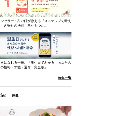
ウンセラー・占い師が教える『３ステップで叶え
引き寄せの法則 幸せをつか...
向きになれる一冊。『誕生日でわかる あなたの
当の性格・才能・運命 完全版』
特集一覧