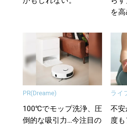
かもしれない。
らす
を高
生活
PR
(Dreame)
ライ
100℃でモップ洗浄、圧
不安
倒的な吸引力…今注目の
度も