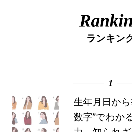
Ranki
ランキン
1
生年月日から
数字”でわか