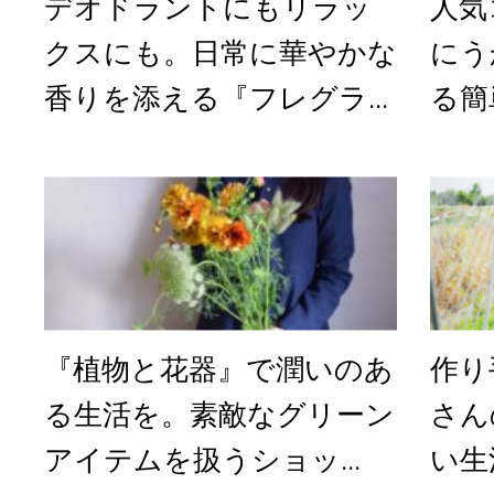
デオドラントにもリラッ
人気
クスにも。日常に華やかな
にう
香りを添える『フレグラ...
る簡
『植物と花器』で潤いのあ
作り
る生活を。素敵なグリーン
さん
アイテムを扱うショッ...
い生