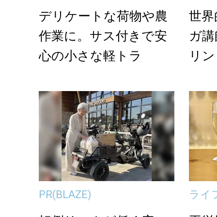
デリケートな荷物や農
世界
作業に。サス付きで安
ガ講
心の小さな軽トラ
リン（
による
PR
(BLAZE)
ライ