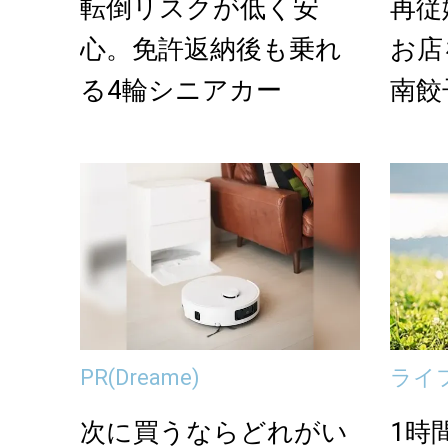
転倒リスクが低く安
再従
心。免許返納後も乗れ
お店
る4輪シニアカー
南餃
トコ
PR
(Dreame)
ライ
次に買うならどれがい
1時