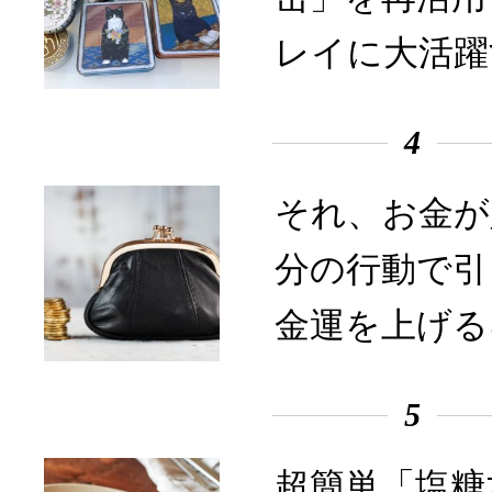
レイに大活躍
4
それ、お金が
分の行動で引
金運を上げる
5
超簡単「塩糖