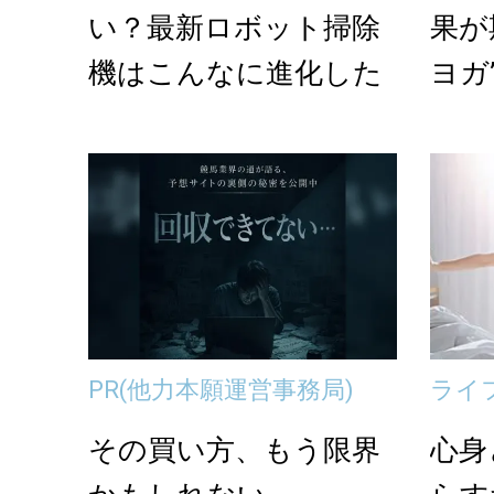
い？最新ロボット掃除
果が
機はこんなに進化した
ヨガ
ギー
PR
(他力本願運営事務局)
ライ
その買い方、もう限界
心身