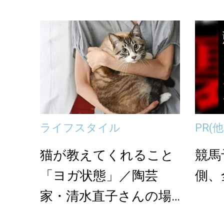
とり時間、何をすれ...
美習
ライフスタイル
PR
(
猫が教えてくれること
競馬
「ヨガ状態」／陶芸
側、
家・清水直子さんの場
合vol.1