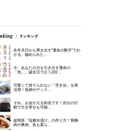
生年月日から導き出す“運命の数字”でわ
かる、秘められた...
今、あなたの力を引き出す運命の
「色」。誕生日で占う202...
可愛くて捨てられない「空き缶」を再
活用！収納やディス...
それ、お金が入る前兆です！自分の行
動で引き寄せも可能...
超簡単「塩糖水漬け」の作り方！鶏胸
肉や豚肉、魚も柔ら...