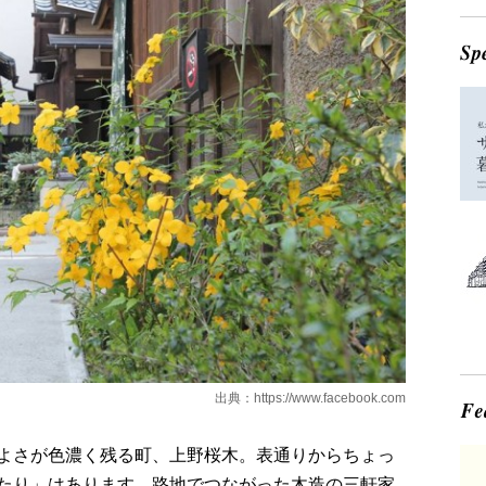
出典：
https://www.facebook.com
よさが色濃く残る町、上野桜木。表通りからちょっ
たり」はあります。路地でつながった木造の三軒家