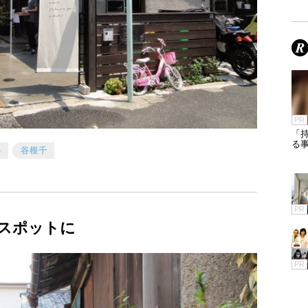
PR
「
る
料
谷根千
PR
スポットに
PR