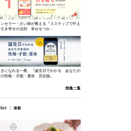
ウンセラー・占い師が教える『３ステップで叶え
引き寄せの法則 幸せをつか...
向きになれる一冊。『誕生日でわかる あなたの
当の性格・才能・運命 完全版』
特集一覧