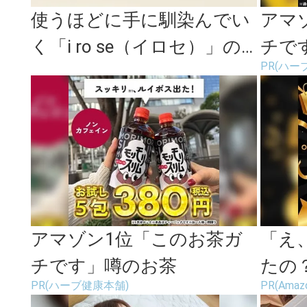
使うほどに手に馴染んでい
アマ
く「i ro se（イロセ）」の
チで
PR(ハー
レザー小物たち
アマゾン1位「このお茶ガ
「え
チです」噂のお茶
たの？
PR(ハーブ健康本舗)
PR(Amaz
続々登