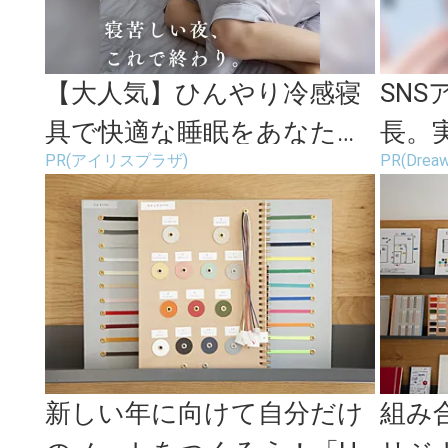
【大人気】ひんやり冷感寝
SN
具で快適な睡眠をあなた
長。
PR(アイリスプラザ)
PR(Dre
に。
ます
新しい年に向けて自分だけ
組み