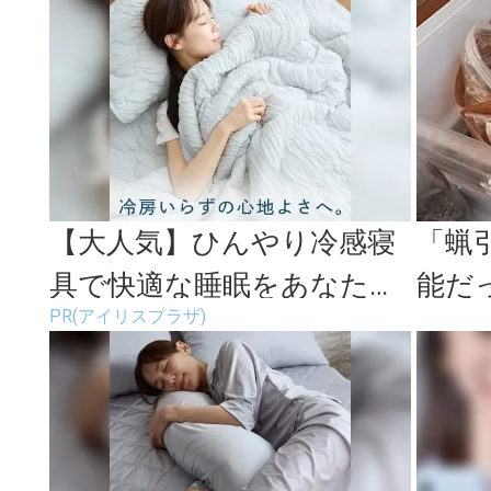
が...
【大人気】ひんやり冷感寝
「蝋
具で快適な睡眠をあなた
能だ
PR(アイリスプラザ)
に。
もキ
く収納