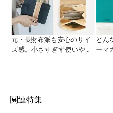
元・長財布派も安心のサイ
どん
ズ感。小さすぎず使いやす
ーマ
いミニ財布特集
色と
min...
関連特集