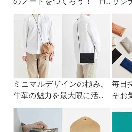
のノートをつくろう！「HI
リジ
NINE NOTE（ハイナイン...
「HIN
ミニマルデザインの極み。
毎日
牛革の魅力を最大限に活か
そお
した「i ro se」のミニショ...
の女
ス」＜