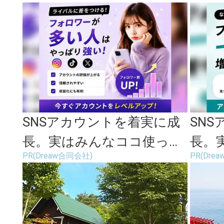
ュなお蕎麦屋さん「そばの
まる
実」
SNSアカウントを着実に成
SN
長。実はみんなココ使って
長。
PR(Dreaw合同会社)
PR(Dre
ます。
ます