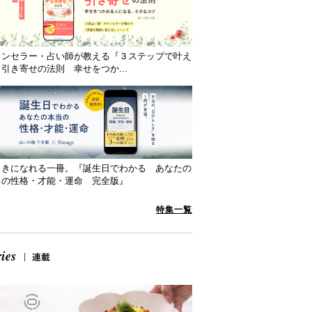
ウンセラー・占い師が教える『３ステップで叶え
引き寄せの法則 幸せをつか...
向きになれる一冊。『誕生日でわかる あなたの
当の性格・才能・運命 完全版』
特集一覧