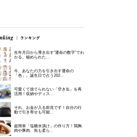
生年月日から導き出す“運命の数字”でわ
かる、秘められた...
今、あなたの力を引き出す運命の
「色」。誕生日で占う202...
可愛くて捨てられない「空き缶」を再
活用！収納やディス...
それ、お金が入る前兆です！自分の行
動で引き寄せも可能...
超簡単「塩糖水漬け」の作り方！鶏胸
肉や豚肉、魚も柔ら...