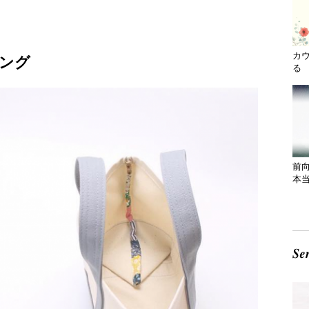
カ
ング
る 
前
本