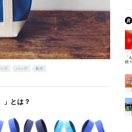
PR
「え
続々
ッグ
バッグ
帆布
PR
ル）」とは？
PR