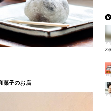
PR
2
PR
和菓子のお店
PR