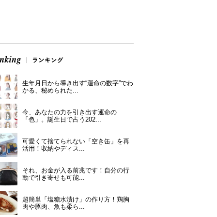
生年月日から導き出す“運命の数字”でわ
かる、秘められた...
今、あなたの力を引き出す運命の
「色」。誕生日で占う202...
可愛くて捨てられない「空き缶」を再
活用！収納やディス...
それ、お金が入る前兆です！自分の行
動で引き寄せも可能...
超簡単「塩糖水漬け」の作り方！鶏胸
肉や豚肉、魚も柔ら...