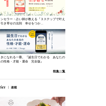
ウンセラー・占い師が教える『３ステップで叶え
引き寄せの法則 幸せをつか...
向きになれる一冊。『誕生日でわかる あなたの
当の性格・才能・運命 完全版』
特集一覧