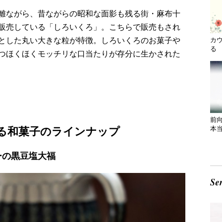
離ながら、昔ながらの昭和な面影も残る街・麻布十
販売している「しろいくろ」。こちらで販売もされ
とした丸い大きな粒が特徴。しろいくろのお菓子や
カ
る 
つほくほくモッチリな口当たりが存分に生かされた
前
本
る和菓子のラインナップ
ーの黒豆塩大福