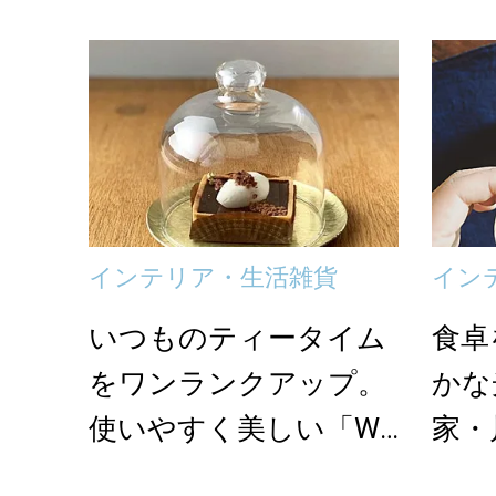
サリー＆カトラリ...
インテリア・生活雑貨
イン
いつものティータイム
食卓
をワンランクアップ。
かな
使いやすく美しい「WA
家・
TO」のテーブルウ...
カト