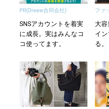
PR
(Dreaw合同会社)
ファ
SNSアカウントを着実
大容
に成長。実はみんなコ
イン
コ使ってます。
る。「
る秋色