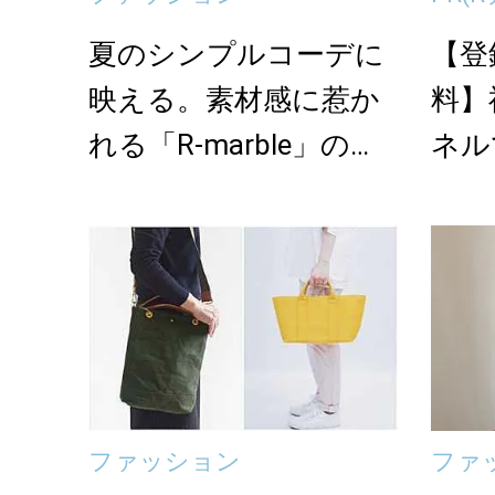
夏のシンプルコーデに
【登
映える。素材感に惹か
料】
れる「R-marble」のモ
ネル
ノトーン帆布...
ファッション
ファ