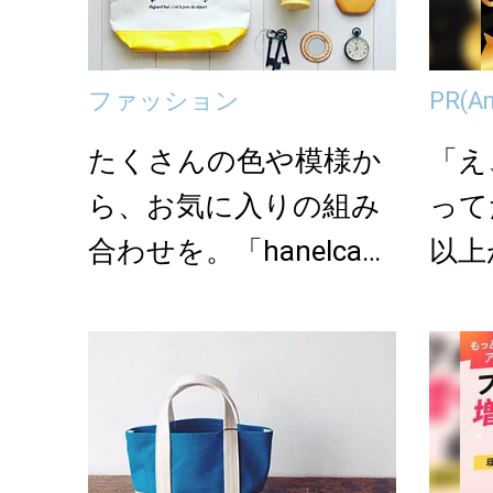
ファッション
PR
(A
たくさんの色や模様か
「え
ら、お気に入りの組み
って
合わせを。「hanelca」
以上
の帆布バッグ
onの